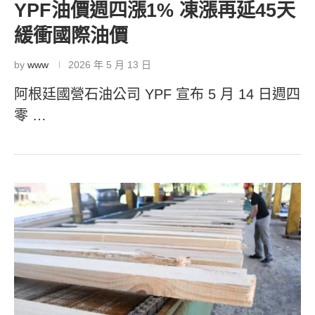
YPF油價週四漲1% 凍漲再延45天
緩衝國際油價
by
www
2026 年 5 月 13 日
阿根廷國營石油公司 YPF 宣布 5 月 14 日週四
零 …