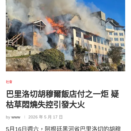
社會
巴里洛切胡穆爾飯店付之一炬 疑
枯草悶燒失控引發大火
by
www
2026 年 5 月 17 日
5月16日週六，阿根廷黑河省巴里洛切的胡穆