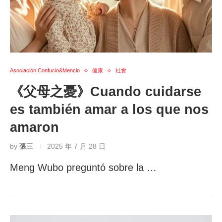
Asociación Confucio&Mencio
健康
社會
《父母之憂》Cuando cuidarse
es también amar a los que nos
amaron
by
張三
2025 年 7 月 28 日
Meng Wubo preguntó sobre la …