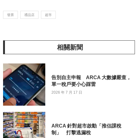
發票
禮品店
超市
相關新聞
告別自主申報 ARCA 大數據嚴查，
單一稅戶要小心踩雷
2026 年 7 月 17 日
ARCA 針對超市啟動「推估課稅
制」 打擊逃漏稅