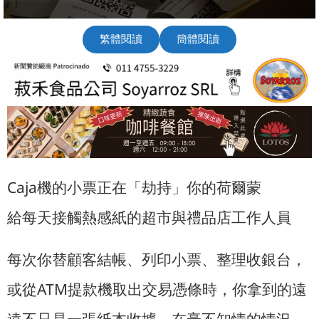
繁體閱讀
簡體閱讀
Caja機的小票正在「劫持」你的荷爾蒙
給每天接觸熱感紙的超市與禮品店工作人員
每次你替顧客結帳、列印小票、整理收銀台，
或從ATM提款機取出交易憑條時，你拿到的遠