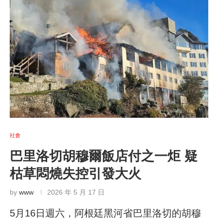
社會
巴里洛切胡穆爾飯店付之一炬 疑
枯草悶燒失控引發大火
by
www
2026 年 5 月 17 日
5月16日週六，阿根廷黑河省巴里洛切的胡穆