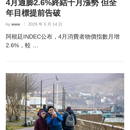
4月通膨2.6%終結十月漲勢 但全
年目標提前告破
by
www
2026 年 5 月 14 日
阿根廷INDEC公布，4月消費者物價指數月增
2.6%，較 …