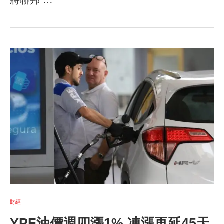
將聯邦 …
財經
YPF油價週四漲1% 凍漲再延45天