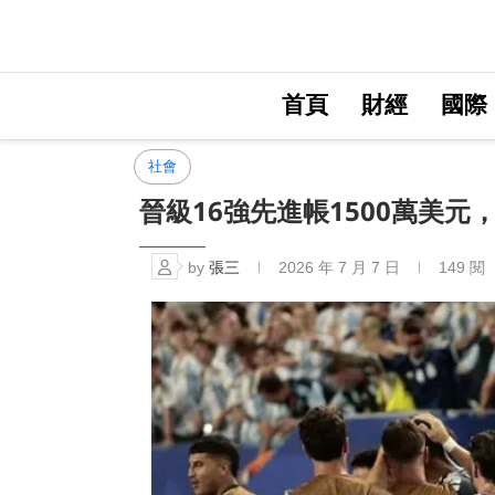
首頁
財經
國際
社會
晉級16強先進帳1500萬美
by
張三
2026 年 7 月 7 日
149
閱