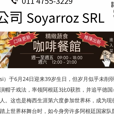
essi）于6月24日迎来39岁生日，但岁月似乎未
子戏法，率领阿根廷3比0获胜，并追平德国名将克洛泽
人。这也是梅西生涯第六度参加世界杯，成为现
踏上世界杯舞台时，如今身旁许多阿根廷国家队