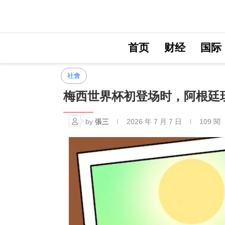
首页
财经
国际
社會
梅西世界杯初登场时，阿根廷
by
張三
2026 年 7 月 7 日
109
閱