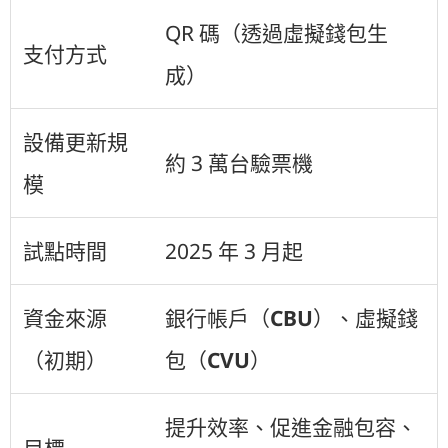
QR 碼（透過虛擬錢包生
支付方式
成）
設備更新規
約 3 萬台驗票機
模
試點時間
2025 年 3 月起
資金來源
銀行帳戶（
CBU
）、虛擬錢
（初期）
包（
CVU
）
提升效率、促進金融包容、