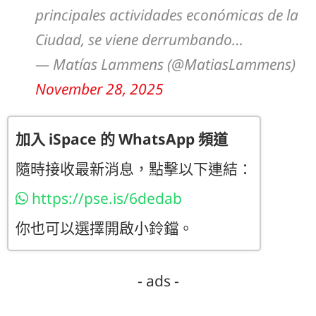
principales actividades económicas de la
Ciudad, se viene derrumbando…
— Matías Lammens (@MatiasLammens)
November 28, 2025
加入 iSpace 的 WhatsApp 頻道
隨時接收最新消息，點擊以下連結：
https://pse.is/6dedab
你也可以選擇開啟小鈴鐺。
- ads -