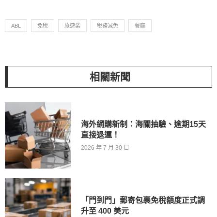
ABL
免稅
旅遊業
稅務減免
餐廳
相關新聞
海外網購新制：海關抽驗、逾期15天
直接退運！
2026 年 7 月 30 日
「門到門」郵寄包裹免稅額度正式調
升至 400 美元