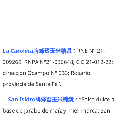
La Carolina
牌蜂蜜玉米糖漿
RNE N° 21-
：
009269; RNPA N°21-036648; C.G 21-012-22;
dirección Ocampo N° 233; Rosario,
provincia de Santa Fe”.
–
San Isidro
牌蜂蜜玉米糖漿
Salsa dulce a
，“
base de jarabe de maíz y miel; marca: San