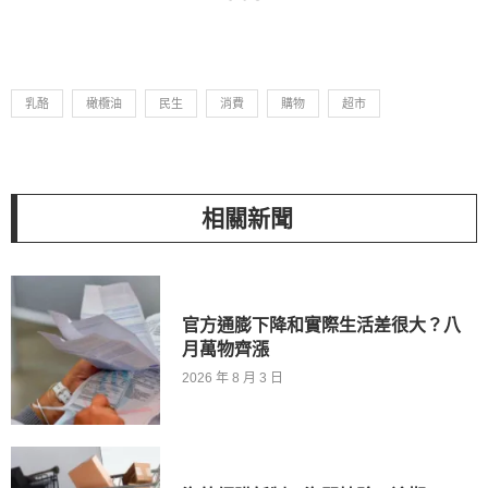
乳酪
橄欖油
民生
消費
購物
超市
相關新聞
官方通膨下降和實際生活差很大？八
月萬物齊漲
2026 年 8 月 3 日