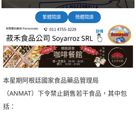
繁體閱讀
簡體閱讀
本星期阿根廷國家食品藥品管理局
ANMAT
（
）下令禁止銷售若干食品，其中包
括：